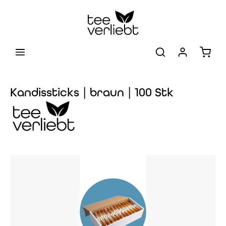
Zum Hauptinhalt springen
Warenk
Kandissticks | braun | 100 Stk
Bildergalerie überspringen