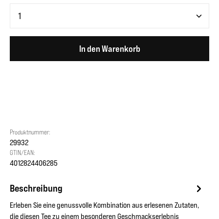
Produkt Anzahl: Gib den gewünschten Wert ein oder benutze 
In den Warenkorb
Produktnummer:
29932
GTIN/EAN:
4012824406285
Beschreibung
Erleben Sie eine genussvolle Kombination aus erlesenen Zutaten,
die diesen Tee zu einem besonderen Geschmackserlebnis